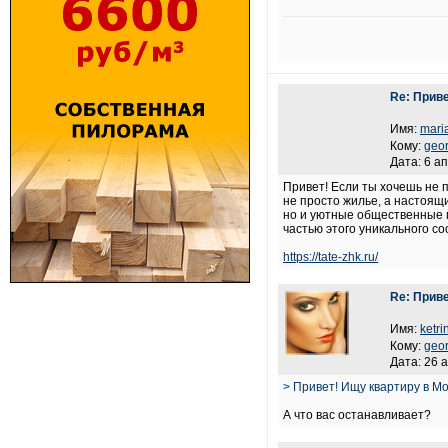
Re: Приве
Имя:
mari
Кому:
geor
Дата: 6 а
Привет! Если ты хочешь не п
не просто жилье, а настоящ
но и уютные общественные п
частью этого уникального со
https://tate-zhk.ru/
Re: Приве
Имя:
ketri
Кому:
geor
Дата: 26 
> Привет! Ищу квартиру в Мо
А что вас останавливает?