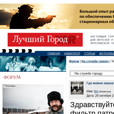
ГЛАВНАЯ
НАВИГАТОР
СТАТЬИ
ФОТОАЛЬ
Форум
|
На службе городу
| Т
Где можно заказа
Имя:
fen
(Новичок)
Дата: 26 октября 2
Здравствуйт
фильтр патр