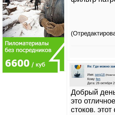
(Отредактиров
Re: Где можно за
Имя:
serg18
(Новичо
Кому:
fen
Дата: 26 октября 2
Добрый день
это отлично
стоков. это