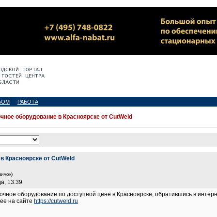
БОМ
РАБОТА
чное оборудование в Красноярске от CutWeld
в Красноярске от CutWeld
вичок)
а, 13:39
очное оборудование по доступной цене в Красноярске, обратившись в интер
нее на сайте
https://cutweld.ru