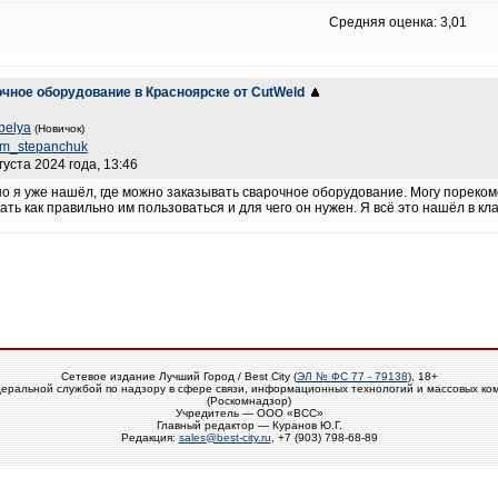
Средняя оценка: 3,01
очное оборудование в Красноярске от CutWeld
belya
(Новичок)
im_stepanchuk
густа 2024 года, 13:46
о я уже нашёл, где можно заказывать сварочное оборудование. Могу пореком
ать как правильно им пользоваться и для чего он нужен. Я всё это нашёл в кл
Сетевое издание Лучший Город / Best City (
ЭЛ № ФС 77 - 79138
), 18+
еральной службой по надзору в сфере связи, информационных технологий и массовых ко
(Роскомнадзор)
Учредитель — ООО «ВСС»
Главный редактор — Куранов Ю.Г.
Редакция:
sales@best-city.ru
, +7 (903) 798-68-89