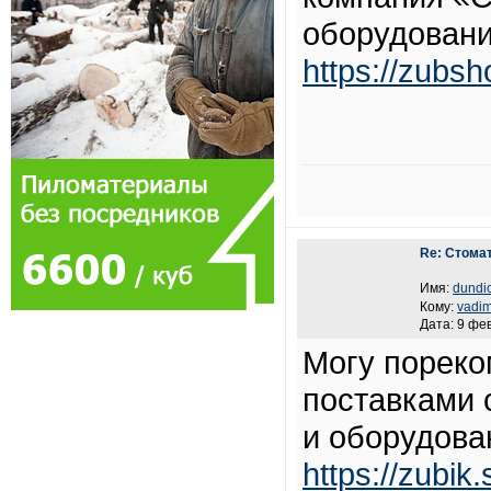
оборудовани
https://zubsh
Re: Стома
Имя:
dundi
Кому:
vadi
Дата: 9 фе
Могу пореко
поставками 
и оборудован
https://zubik