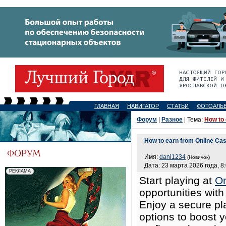
ГЛАВНАЯ
НАВИГАТОР
СТАТЬИ
ФОТОАЛЬ
Форум
|
Разное
| Тема:
How to 
How to earn from Online Ca
Имя:
dani1234
(Новичок)
Дата: 23 марта 2026 года, 8
Start playing at
On
opportunities wit
Enjoy a secure pl
options to boost y