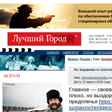
ГЛАВНАЯ
НАВИГАТОР
СТАТЬИ
ФОТОАЛЬ
Форум
|
Разное
| Тема:
Кодиро
Re: Кодировка от алкого
Имя:
olesyabognanovka
(Но
Дата: 22 марта 2026 года, 
Главное — своев
плохо, но выздор
предплечья
https
sustavov/rentgeno