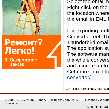
Select the email 
Right-click on th
the location wher
the email in EML f
For exporting mul
Converter tool. Th
Thunderbird email
The application s
The software mana
the whole convers
and migrate up to
Get more info:
htt
converter/
Для того чтобы размещать 
© 2005–2026 «Лучший Город». Все права защищены.
Сетевое издание 
Контакты
Выдан Федеральн