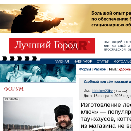
ГЛАВНАЯ
НАВИГАТОР
СТАТЬИ
ФОТОАЛЬ
Форум
|
Разное
| Тема:
Удобны
Удобный подъём каждый де
Имя:
biriukov23fsr
(Новичок)
Дата: 16 февраля 2026 года,
Изготовление ле
ключ» — популяр
таунхаусов, кот
из магазина не 