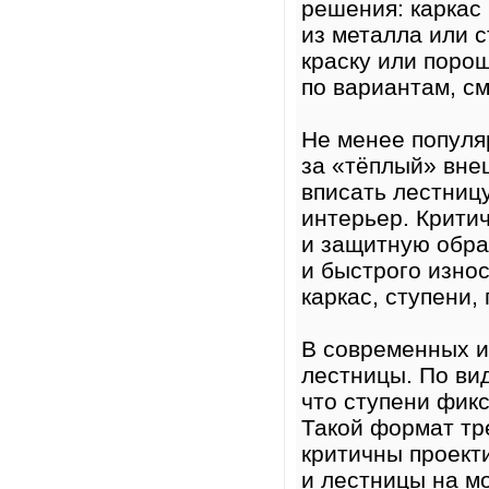
решения: каркас 
из металла или с
краску или поро
по вариантам, с
Не менее попул
за «тёплый» вне
вписать лестницу
интерьер. Крити
и защитную обра
и быстрого изно
каркас, ступени,
В современных и
лестницы. По ви
что ступени фик
Такой формат тр
критичны проект
и лестницы на м