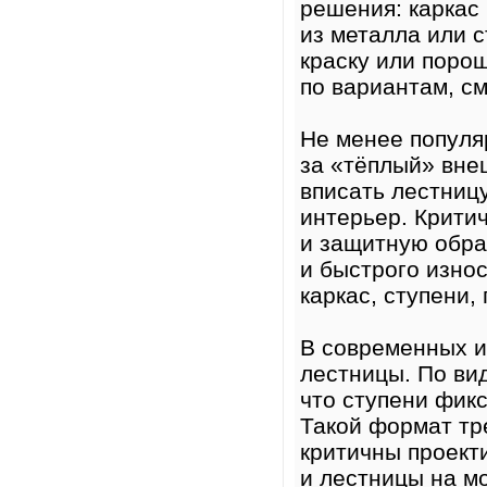
решения: каркас 
из металла или с
краску или поро
по вариантам, с
Не менее попул
за «тёплый» вне
вписать лестницу
интерьер. Крити
и защитную обра
и быстрого изно
каркас, ступени,
В современных и
лестницы. По ви
что ступени фик
Такой формат тр
критичны проект
и лестницы на м