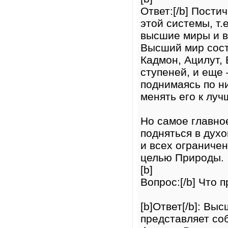
Ответ:[/b] Пости
этой системы, т.
высшие миры и в
Высший мир сост
Кадмон, Ацилут, 
ступеней, и еще 
поднимаясь по н
менять его к луч
Но самое главно
подняться в дух
и всех ограниче
целью Природы.
[b]
Вопрос:[/b] Что
[b]Ответ[/b]: Вы
представляет со