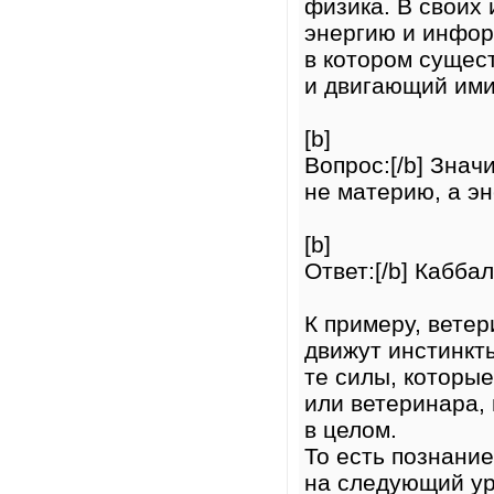
физика. В своих
энергию и инфор
в котором сущест
и двигающий ими
[b]
Вопрос:[/b] Знач
не материю, а э
[b]
Ответ:[/b] Кабба
К примеру, ветер
движут инстинкты
те силы, которые
или ветеринара,
в целом.
То есть познани
на следующий ур