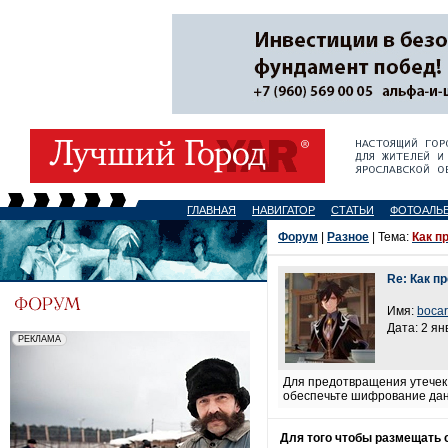
ГЛАВНАЯ
НАВИГАТОР
СТАТЬИ
ФОТОАЛЬ
Форум
|
Разное
| Тема:
Как п
Re: Как 
Имя:
bocar
Дата: 2 ян
Для предотвращения утечек 
обеспечьте шифрование данн
Для того чтобы размещать