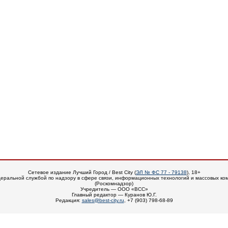
Сетевое издание Лучший Город / Best City (
ЭЛ № ФС 77 - 79138
), 18+
еральной службой по надзору в сфере связи, информационных технологий и массовых ко
(Роскомнадзор)
Учредитель — ООО «ВСС»
Главный редактор — Куранов Ю.Г.
Редакция:
sales@best-city.ru
, +7 (903) 798-68-89