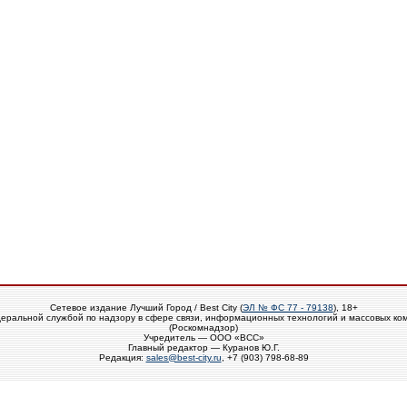
Сетевое издание Лучший Город / Best City (
ЭЛ № ФС 77 - 79138
), 18+
еральной службой по надзору в сфере связи, информационных технологий и массовых ко
(Роскомнадзор)
Учредитель — ООО «ВСС»
Главный редактор — Куранов Ю.Г.
Редакция:
sales@best-city.ru
, +7 (903) 798-68-89