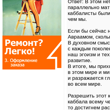
Ответ: В этом не
параллельно мат
каббалисты были
чем мы.
Если бы сейчас 
Авраамом, сколь
В духовном смыс
с каждым поколен
наш эгоизм и те
развитие.
В итоге, мы при
в этом мире и м
и разражается г
во всем мире.
Разрешить этот 
каббала всему ч
то достигнем ра