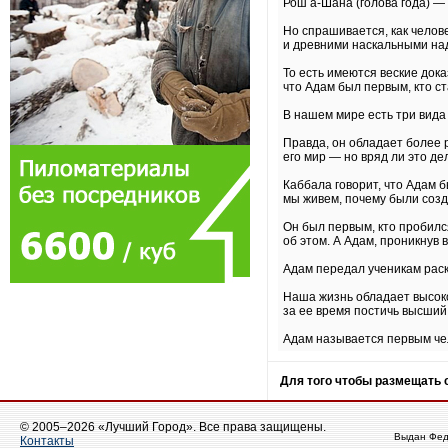
Рош а-Шана (голова года) —
Но спрашивается, как челове
и древними наскальными над
То есть имеются веские дока
что Адам был первым, кто с
В нашем мире есть три вида
Правда, он обладает более 
его мир — но вряд ли это де
Каббала говорит, что Адам б
мы живем, почему были созд
Он был первым, кто пробилс
об этом. А Адам, проникнув 
Адам передал ученикам раскр
Наша жизнь обладает высоко
за ее время постичь высший
Адам называется первым чел
Для того чтобы размещать
© 2005–2026 «Лучший Город». Все права защищены.
Выдан Фед
Контакты