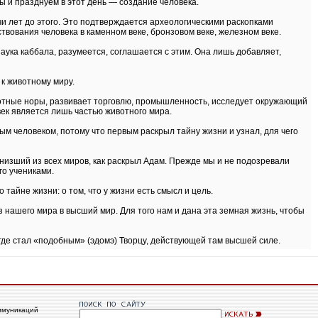
ы и празднуем в этот день — создание человека.
ячи лет до этого. Это подтверждается археологическими раскопками
ования человека в каменном веке, бронзовом веке, железном веке.
наука каббала, разумеется, соглашается с этим. Она лишь добавляет,
 к животному миру.
вотные норы, развивает торговлю, промышленность, исследует окружающий
век является лишь частью животного мира.
вым человеком, потому что первым раскрыл тайну жизни и узнал, для чего
 низший из всех миров, как раскрыл Адам. Прежде мы и не подозревали
го учениками.
тайне жизни: о том, что у жизни есть смысл и цель.
 нашего мира в высший мир. Для того нам и дана эта земная жизнь, чтобы
где стал «подобным» (эдомэ) Творцу, действующей там высшей силе.
ммуникаций