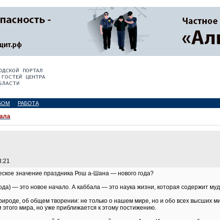
БОМ
РАБОТА
ала
3:21
еское значение праздника Рош а-Шана — нового года?
ода) — это новое начало. А каббала — это наука жизни, которая содержит му
рироде, об общем творении: не только о нашем мире, но и обо всех высших ми
и этого мира, но уже приближается к этому постижению.