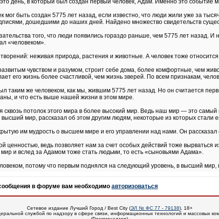
 это день, в который был создан первый человек, Адам. Именно это событие м
к мог быть создан 5775 лет назад, если известно, что люди жили уже за тыс
писями, дошедшими до наших дней. Найдено множество свидетельств существ
зательства того, что люди появились гораздо раньше, чем 5775 лет назад. И 
тал «человеком».
 творений: неживая природа, растения и животные. А человек тоже относится
развитым чувством и разумом, строит себе дома, более комфортные, чем жи
лает его жизнь более счастливой, чем жизнь зверей. По всем признакам, чело
ыл таким же человеком, как мы, жившим 5775 лет назад. Но он считается пер
аны, и что есть выше нашей жизни в этом мире.
я сквозь потолок этого мира в более высокий мир. Ведь наш мир — это самый
в высший мир, рассказал об этом другим людям, некоторые из которых стали е
ытую им мудрость о высшем мире и его управлении над нами. Он рассказал о 
й ценностью, ведь позволяет нам за счет особых действий тоже вырваться из
 мир и вслед за Адамом тоже стать людьми, то есть «сыновьями Адама».
овеком, потому что первым поднялся на следующий уровень, в высший мир, 
 сообщения в форуме вам необходимо
авторизоваться
Сетевое издание Лучший Город / Best City (
ЭЛ № ФС 77 - 79138
), 18+
еральной службой по надзору в сфере связи, информационных технологий и массовых ко
(Роскомнадзор)