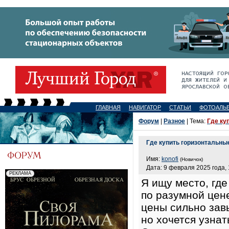
ГЛАВНАЯ
НАВИГАТОР
СТАТЬИ
ФОТОАЛЬ
Форум
|
Разное
| Тема:
Где ку
Где купить горизонтальны
Имя:
konofi
(Новичок)
Дата: 9 февраля 2025 года, 
Я ищу место, гд
по разумной цене
цены сильно зав
но хочется узнат