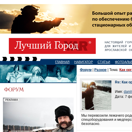
ГЛАВНАЯ
НАВИГАТОР
СТАТЬИ
ФОТОАЛЬ
Форум
|
Разное
| Тема:
Как ор
Re: Как о
Имя:
dani
Дата: 7 ф
Мы перевозили лежачего родс
спецоборудования и медперсо
безопасно.