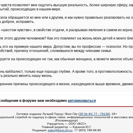
чувств позволяет мне ощутить высшую реальность, более широкую сферу, ок
бытий, происходящих в нашем мире.
ила обращается ко мне или к другим, и как нужно правильно реагировать на 
 доброе, исправить.
в «шестом чувстве», в свойстве отдачи, я раскрываю явления в самом их корне
осле этого другим человеком? Как это повлияет на жизнь моих детей и моего 
ить это на примере нашего мира. Допустим, вы по профессии — психолог. Но пр
действий, причину отношений, сложившихся между членами семьи.
гируете на происходящее не так, как обычная женщина, а можете многое объяс
ь каббалист, только еще гораздо глубже. А кроме того, в противоположност
ь реально менять нашу жизнь.
ренние причины происходящего в жизни, находящиеся выше времени, движени
 сообщения в форуме вам необходимо
авторизоваться
Сетевое издание Лучший Город / Best City (
ЭЛ № ФС 77 - 79138
), 18+
еральной службой по надзору в сфере связи, информационных технологий и массовых ко
(Роскомнадзор)
Учредитель — ООО «ВСС»
Главный редактор — Куранов Ю.Г.
Редакция:
sales@best-city.ru
, +7 (903) 798-68-89