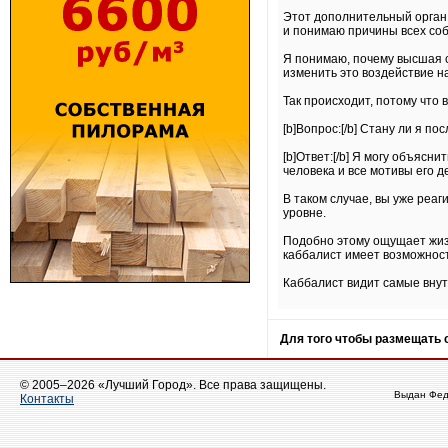
Этот дополнительный орган 
и понимаю причины всех со
Я понимаю, почему высшая с
изменить это воздействие на
Так происходит, потому что 
[b]Вопрос:[/b] Стану ли я п
[b]Ответ:[/b] Я могу объясн
человека и все мотивы его 
В таком случае, вы уже реа
уровне.
Подобно этому ощущает жизн
каббалист имеет возможност
Каббалист видит самые внут
Для того чтобы размещать
© 2005–2026 «Лучший Город». Все права защищены.
Выдан Фед
Контакты