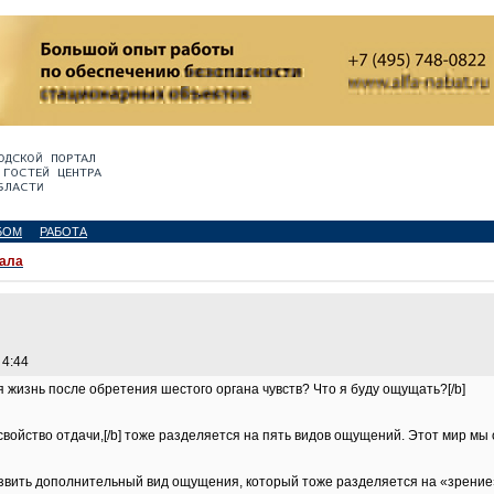
БОМ
РАБОТА
ала
 4:44
я жизнь после обретения шестого органа чувств? Что я буду ощущать?[/b]
войство отдачи,[/b] тоже разделяется на пять видов ощущений. Этот мир мы 
звить дополнительный вид ощущения, который тоже разделяется на «зрение»,