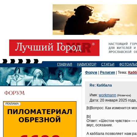
ГЛАВНАЯ
НАВИГАТОР
СТАТЬИ
ФОТОАЛЬ
Форум
|
Религия
| Тема:
Кабб
Re: Каббала
Имя:
workmann
(Новичок)
Дата: 20 января 2025 года,
[b]Вопрос: Как изменится мо
[b]
Ответ: «Шестое чувство» — с
вкус, осязание.
А каббала позволяет нам ра