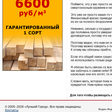
Поймите, что у вас просто н
смертоносным оружием и нен
Это уже не просто какая-то
Финансовый кризис приводит
но из-за полного безразличи
Неважно, сколько у государс
где половина просто умирае
договориться, потому что не
Поэтому видно, что нам не 
Поэтому можно говорить о п
К этому мы обязаны прийти,
Если это общий закон сущес
не использовать только рад
Я обязан быть связан со все
как забочусь о самом себе! Я
насколько они его хотят, то 
Словно мать, которая пока н
нуждается. Нам нужно научи
Для того чтобы размещать
© 2005–2026 «Лучший Город». Все права защищены.
Выдан Фед
Контакты