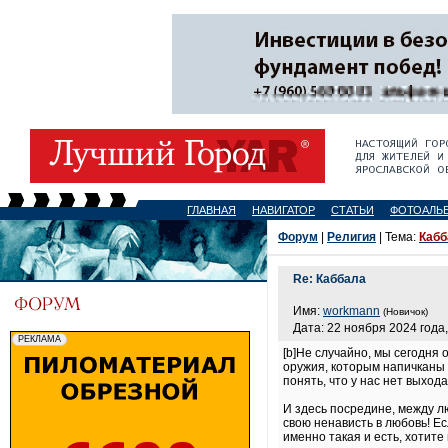
ГЛАВНАЯ
НАВИГАТОР
СТАТЬИ
ФОТОАЛЬ
Форум
|
Религия
| Тема:
Кабб
Re: Каббала
Имя:
workmann
(Новичок)
Дата: 22 ноября 2024 года,
[b]Не случайно, мы сегодня 
оружия, которым напичканы 
понять, что у нас нет выход
И здесь посредине, между л
свою ненависть в любовь! Ес
именно такая и есть, хотите 