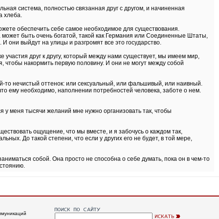
альная система, полностью связанная друг с другом, и начиненная
а хлеба.
можете обеспечить себе самое необходимое для существования.
а может быть очень богатой, такой как Германия или Соединенные Штаты,
 И они выйдут на улицы и разгромят все это государство.
е участия друг к другу, который между нами существует, мы имеем мир,
я, чтобы накормить первую половину. И они не могут между собой
й-то нечистый оттенок: или сексуальный, или фальшивый, или наивный.
что ему необходимо, наполнении потребностей человека, заботе о нем.
я у меня тысячи желаний мне нужно организовать так, чтобы
ществовать ощущение, что мы вместе, и я забочусь о каждом так,
ьных. До такой степени, что если у других его не будет, в той мере,
заниматься собой. Она просто не способна о себе думать, пока он в чем-то
остоянию.
ммуникаций