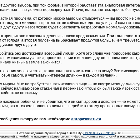
ет другого выбора, при той форме, в которой работает эта аналоговая интегр
авистью — вы должны перевернуться. Иначе, вы останетесь просто без куск
 частная проблема, от которой можно было бы отмахнуться — вы просто не с
 к тому, что миллионы протестантов сейчас выходят на улицы. И сама стран
я друг к другу, невозможно будет обеспечить безработным нормальную жизнь.
тв припрятано в закромах денег и запасов продовольствия. При том недостатк
т от голода, а вторая половина выбрасывает продуктов больше, чем требуетс
 думают друг о друге.
обойтись без достижения всеобщей любви. Хотя это слово уже приобрело како
олном взаимном участии, проникновении в желания другого, понимании того, 
 иначе жизнь на земле закончится.
твования человечества, то как нам начать жить согласно нему? Все имеющиес
и себя самого, а учитывать интересы других — в каждом желании.
м миром. Мне не требуется знать каждого в лицо — но внутри меня должно су
 сейчас наливаю себе стакан чая и переживаю, чтобы он был также у всех остал
я себе тоже не возьму.
е накормит ребенка, и не убедится, что он сыт, здоров и доволен — не может 
ться, как от своего полного эгоизма — перейти к такому противоположному с
 сообщения в форуме вам необходимо
авторизоваться
Сетевое издание Лучший Город / Best City (
ЭЛ № ФС 77 - 79138
), 18+
еральной службой по надзору в сфере связи, информационных технологий и массовых ко
(Роскомнадзор)