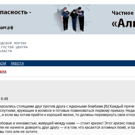
БОМ
РАБОТА
ала
 6:48
оказались стоящими друг против друга с ядерными бомбами.[/b] Каждый прячет
спутники, кружащие в космосе и готовые повиноваться первому приказу. Неда
а, и если мы хотим прийти к хорошей жизни, то должны перевернуть свои отно
юбовью и ненавистью, живущей между нами — стоит кризис! Этот кризис гово
ли не начнете доверять друг другу — и в том, что касается атомных бомб, и ба
вы того или не хотите.