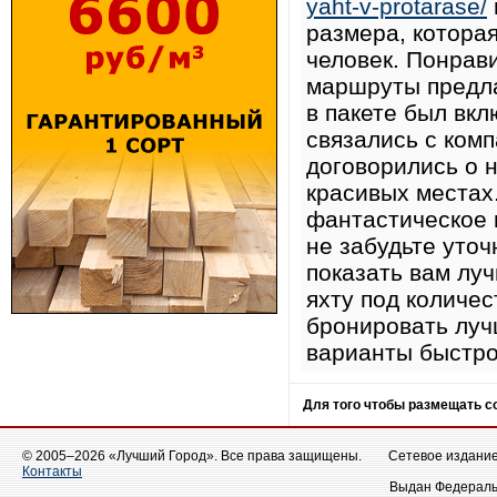
yaht-v-protarase/
размера, котора
человек. Понрави
маршруты предлаг
в пакете был вкл
связались с ком
договорились о 
красивых местах
фантастическое м
не забудьте уточ
показать вам лу
яхту под количес
бронировать лучш
варианты быстро
Для того чтобы размещать 
© 2005–2026 «Лучший Город». Все права защищены.
Сетевое издание 
Контакты
Выдан Федеральн