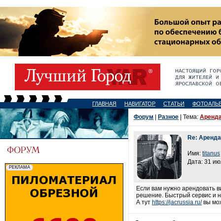
ГЛАВНАЯ
НАВИГАТОР
СТАТЬИ
ФОТОАЛЬ
Форум
|
Разное
| Тема:
Аренда
Re: Аренда
Имя:
titanus
Дата: 31 ию
Если вам нужно арендовать в
решение. Быстрый сервис и н
А тут
https://jacrussia.ru/
вы мож