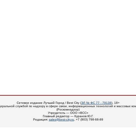
Сетевое издание Лучший Город / Best City (
ЭЛ № ФС 77 - 79138
), 18+
еральной службой по надзору в сфере связи, информационных технологий и массовых ко
(Роскомнадзор)
Учредитель — ООО «ВСС»
Главный редактор — Куранов Ю.Г.
Редакция:
sales@best-city.ru
, +7 (903) 798-68-89