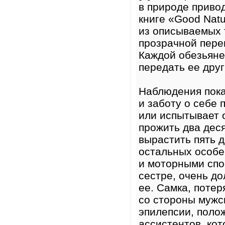
в природе приво
книге «Good Natu
из описываемых 
прозрачной перег
Каждой обезьяне
передать ее друг
Наблюдения пока
и заботу о себе 
или испытывает 
прожить два деся
вырастить пять 
остальных особе
и моторными спо
сестре, очень д
ее. Самка, поте
со стороны мужск
эпилепсии, полож
ассистентов, кот