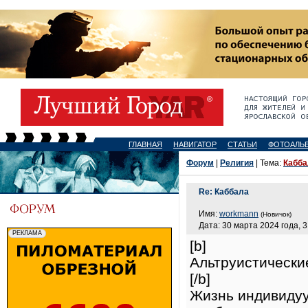
ГЛАВНАЯ
НАВИГАТОР
СТАТЬИ
ФОТОАЛЬ
Форум
|
Религия
| Тема:
Кабба
Re: Каббала
Имя:
workmann
(Новичок)
Дата: 30 марта 2024 года, 3
[b]
Альтруистически
[/b]
Жизнь индивидуу