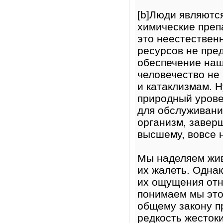
[b]Люди являются
химические преп
это неестествен
ресурсов не пре
обеспечение наш
человечество не 
и катаклизмам. 
природный урове
для обслуживани
организм, завер
высшему, вовсе н
Мы наделяем жив
их жалеть. Однак
их ощущения отн
понимаем мы это
общему закону п
редкость жесток