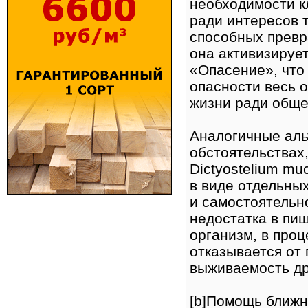
необходимости к
ради интересов 
способных превр
она активизируе
«Опасение», что
опасности весь о
жизни ради обще
Аналогичные аль
обстоятельствах,
Dictyostelium mu
в виде отдельны
и самостоятельн
недостатка в пи
организм, в про
отказывается от
выживаемость др
[b]Помощь ближн