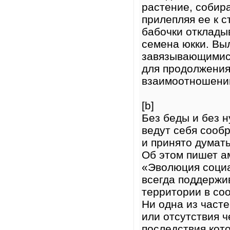
растение, собира
прилепляя ее к с
бабочки отклады
семена юкки. Вы
завязывающимися
для продолжения
взаимоотношений
[b]
Без беды и без н
ведут себя сообр
и принято думат
Об этом пишет а
«Эволюция социа
всегда поддержи
территории в соо
Ни одна из часте
или отсутствия ч
последствия кот