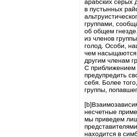
арабских серых 
в пустынных рай
альтруистическо
группами, сообщ
об общем гнезде
из членов групп
голод. Особи, н
чем насыщаются 
другим членам гр
С приближением 
предупредить св
себя. Более того
группы, попавшег
[b]Взаимозависи
несчетные приме
мы приведем ли
представителями
находится в сим