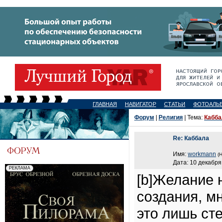
ГЛАВНАЯ
НАВИГАТОР
СТАТЬИ
ФОТОАЛЬ
Форум
|
Религия
| Тема:
Кабба
Re: Каббала
Имя:
workmann
(
Дата: 10 декабря
[b]Желание 
создания, м
это лишь ст