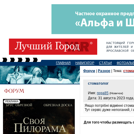
ГЛАВНАЯ
НАВИГАТОР
СТАТЬИ
ФОТОАЛЬ
Форум
|
Разное
| Тема:
стома
стоматолог
Имя:
rega85
(Новичок)
Дата: 31 августа 2023 года
Якщо потрібні відмінні сто
Тут сервіс дуже непоганий, і
Для того чтобы размещать