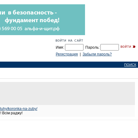
Имя:
Пароль:
Регистрация
|
Забыли пароль?
ПОИСК
sluhy/koronka-na-zuby/
! Всім раджу!