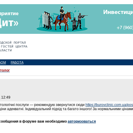
БОМ
РАБОТА
толог
, 12:49
матологічні послуги — рекомендую звернутися сюди
https://burovclinic.com.ua/po
 ціни адекватні. Індивідуальний підхід та багато іншого! За нормальними цінами
 сообщения в форуме вам необходимо
авторизоваться