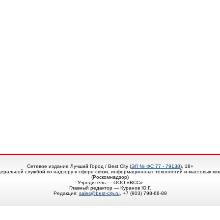
Сетевое издание Лучший Город / Best City (
ЭЛ № ФС 77 - 79138
), 18+
еральной службой по надзору в сфере связи, информационных технологий и массовых ко
(Роскомнадзор)
Учредитель — ООО «ВСС»
Главный редактор — Куранов Ю.Г.
Редакция:
sales@best-city.ru
, +7 (903) 798-68-89