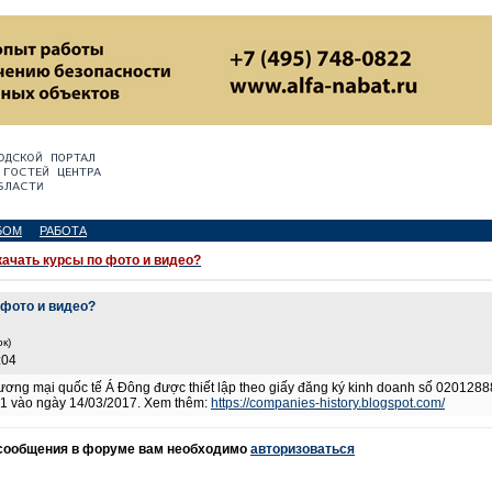
БОМ
РАБОТА
качать курсы по фото и видео?
 фото и видео?
к)
:04
ơng mại quốc tế Á Đông được thiết lập theo giấy đăng ký kinh doanh số 020128
ứ 1 vào ngày 14/03/2017. Xem thêm:
https://companies-history.blogspot.com/
 сообщения в форуме вам необходимо
авторизоваться