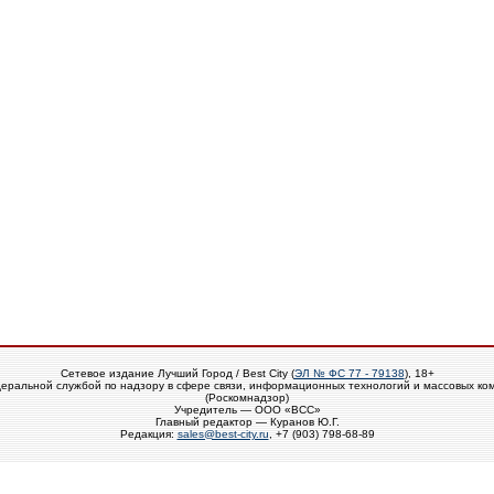
Сетевое издание Лучший Город / Best City (
ЭЛ № ФС 77 - 79138
), 18+
еральной службой по надзору в сфере связи, информационных технологий и массовых ко
(Роскомнадзор)
Учредитель — ООО «ВСС»
Главный редактор — Куранов Ю.Г.
Редакция:
sales@best-city.ru
, +7 (903) 798-68-89