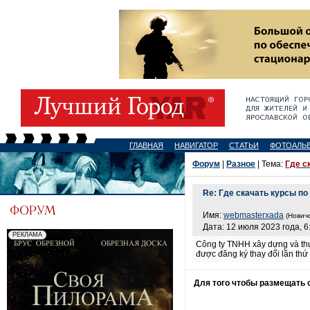
ГЛАВНАЯ
НАВИГАТОР
СТАТЬИ
ФОТОАЛЬ
Форум
|
Разное
| Тема:
Где с
Re: Где скачать курсы по
Имя:
webmasterxada
(Новичо
Дата: 12 июля 2023 года, 6
Công ty TNHH xây dựng và thư
được đăng ký thay đổi lần th
Для того чтобы размещать