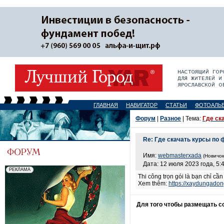
ГЛАВНАЯ
НАВИГАТОР
СТАТЬИ
ФОТОАЛЬ
Форум
|
Разное
| Тема:
Где ск
Re: Где скачать курсы по 
Имя:
webmasterxada
(Новичок
Дата: 12 июля 2023 года, 5:
Thi công trọn gói là bạn chỉ c
Xem thêm:
https://xaydungado
Для того чтобы размещать 