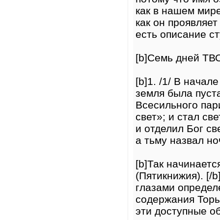
как в нашем мире
как он проявляе
есть описание с
[b]Семь дней ТВ
[b]1. /1/ В нача
земля была пуста
Всесильного пари
свет»; и стал св
и отделил Бог св
а тьму назвал но
[b]Так начинаетс
(Пятикнижия). [/
глазами определ
содержания Торы
эти доступные о