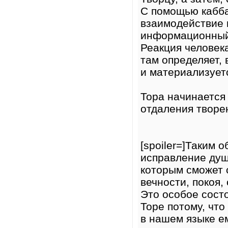
С помощью кабба
взаимодействие 
информационный 
Реакция человек
там определяет, 
и материализуетс
Тора начинается
отдаления творе
[spoiler=]Таким 
исправление души
которым сможет 
вечности, покоя,
Это особое состо
Торе потому, что
в нашем языке ем