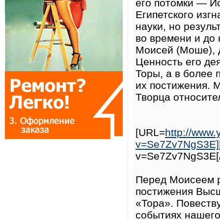
его потомки — Ис
Египетского изгн
науки, но резул
во времени и до 
Моисей (Моше), 
Ценность его де
Торы, а в более
их постижения. 
Творца относител
[URL=
http://www
v=Se7Zv7NgS3E]h
v=Se7Zv7NgS3E[/
Перед Моисеем р
постижения Высш
«Тора». Повеств
событиях нашего 