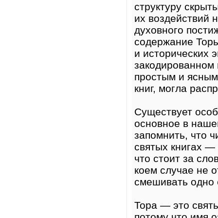
структуру скрыт
их воздействий 
духовного пости
содержание Торы
и исторических 
закодированном 
простым и ясным
книг, могла расп
Существует особ
основное в наше
запомнить, что ч
святых книгах — 
что стоит за сло
коем случае не 
смешивать одно 
Тора — это святы
потому что имя 