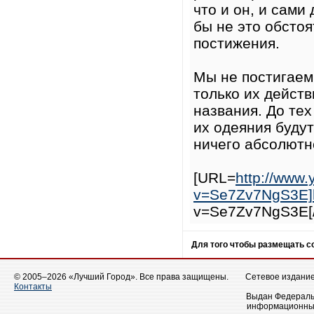
что и он, и сами
бы не это обсто
постижения.
Мы не постигаем
только их действ
названия. До тех
их одеяния буду
ничего абсолютн
[URL=
http://www
v=Se7Zv7NgS3E]h
v=Se7Zv7NgS3E[/
Для того чтобы размещать 
© 2005–2026 «Лучший Город». Все права защищены.
Сетевое издание 
Контакты
Выдан Федеральн
информационных