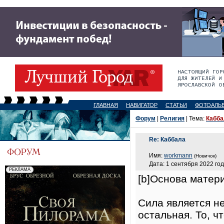
ГЛАВНАЯ
НАВИГАТОР
СТАТЬИ
ФОТОАЛЬ
Форум
|
Религия
| Тема:
Кабба
Re: Каббала
Имя:
workmann
(Новичок)
Дата: 1 сентября 2022 год
[b]Основа матери
Сила является н
остальная. То, 