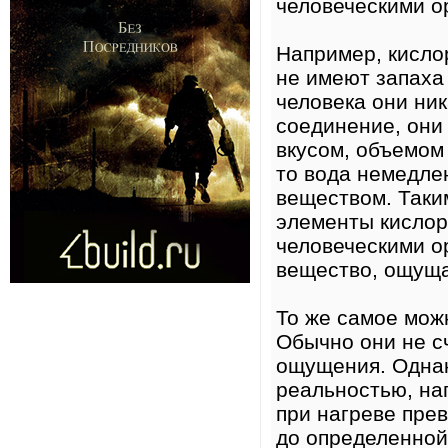
человеческими ор
Например, кисло
не имеют запаха 
человека они ни
соединение, они
вкусом, объемом 
то вода немедлен
веществом. Таки
элементы кислор
человеческими о
вещество, ощуща
То же самое мож
Обычно они не с
ощущения. Однак
реальностью, на
при нагреве пре
до определенной