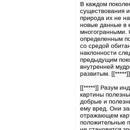
В каждом поколе
существования и
природа их не н
новые данные в 
многогранными. 
определенным по
со средой обита
наклонности сле
предыдущим поко
внутренней мудро
развитым. [[*****]]
[[*****]] Разум 
картины полезны
добрые и полезн
ему вред. Они за
отражающем карт
положительные п
не становится з