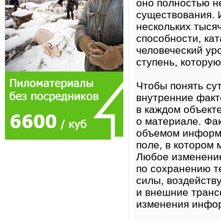
оно полностью н
существования. 
нескольких тыся
способности, кат
человеческий уро
ступень, котору
Чтобы понять су
внутренние факт
в каждом объект
о материале. Фак
объемом информ
поле, в котором
Любое изменение
по сохранению те
силы, воздейств
и внешние трансф
изменения инфор