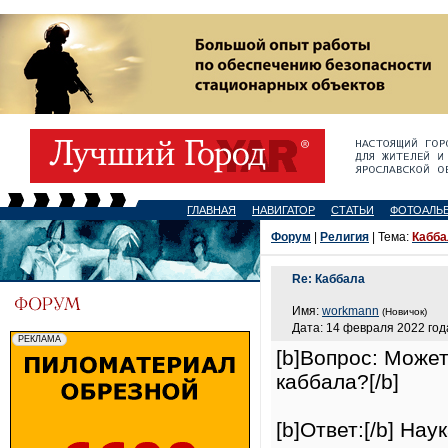
ГЛАВНАЯ
НАВИГАТОР
СТАТЬИ
ФОТОАЛЬ
Форум
|
Религия
| Тема:
Кабба
Re: Каббала
Имя:
workmann
(Новичок)
Дата: 14 февраля 2022 года
[b]Вопрос: Может
каббала?[/b]
[b]Ответ:[/b] На