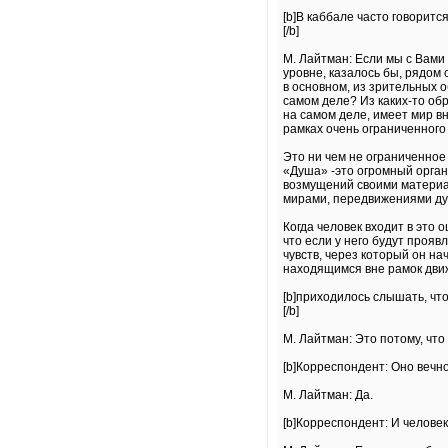
[b]В каббале часто говоритс
[/b]
М. Лайтман: Если мы с Вами 
уровне, казалось бы, рядом 
в основном, из зрительных о
самом деле? Из каких-то обр
на самом деле, имеет мир вн
рамках очень ограниченного 
Это ни чем не ограниченное 
«Душа» -это огромный орган
возмущений своими материа
мирами, передвижениями ду
Когда человек входит в это 
что если у него будут прояв
чувств, через который он на
находящимся вне рамок движ
[b]приходилось слышать, чт
[/b]
М. Лайтман: Это потому, ч
[b]Корреспондент: Оно вечно
М. Лайтман: Да.
[b]Корреспондент: И челове