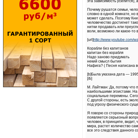
эта зависимость усилится), 
Почему рушатся семьи, чело
словно в одной комнате, но 
может сделать. Поэтому Книга
человечество достигнет тако
нитки продавать или преуспе
воли, возможно ли какое-то 
[url]
http://www.youtube.com/w
Корабли без капитанов
капитан без корабля
Надо заново придумать
некий смысл бытия
Нафига? ( Песня написана ве
[b]Была указана дата — 199
[/b]
М. Лайтман: Да, потому что
наибольшими эгоистами. На
социальные перемены. Сегод
С другой стороны, есть эко
под угрозу физического суще
Я говорю со стороны природ
появляется серьезный вопро
человек, в принципе, видит,
мира, растет количество са
все это следствия данного с