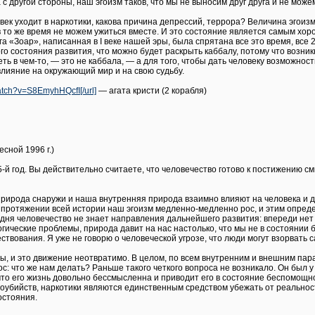
а с другой стороны, наш эгоизм таков, что мы не выносим друг друга и не мо
век уходит в наркотики, какова причина депрессий, террора? Величина эгоиз
в то же время не можем ужиться вместе. И это состояние является самым хор
 «Зоар», написанная в I веке нашей эры, была спрятана все это время, все 20 
го состояния развития, что можно будет раскрыть каббалу, потому что возник
ть в чем-то, — это не каббала, — а для того, чтобы дать человеку возможност
влияние на окружающий мир и на свою судьбу.
atch?v=S8EmyhHQcfI[/url]
— агата кристи (2 корабля)
сной 1996 г.)
5-й год. Вы действительно считаете, что человечество готово к постижению с
 природа снаружи и наша внутренняя природа взаимно влияют на человека и 
 протяжении всей истории наш эгоизм медленно-медленно рос, и этим опред
ня человечество не знает направления дальнейшего развития: впереди нет 
логические проблемы, природа давит на нас настолько, что мы не в состоянии
ствования. Я уже не говорю о человеческой угрозе, что люди могут взорвать 
ы, и это движение неотвратимо. В целом, по всем внутренним и внешним парам
с: что же нам делать? Раньше такого четкого вопроса не возникало. Он был у
 что его жизнь довольно бессмысленна и приводит его в состояние беспомощн
моубийств, наркотики являются единственным средством убежать от реальност
остояния.