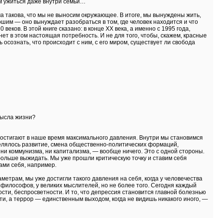
жем ужиться даже внутри семьи…
ма такова, что мы не выносим окружающее. В итоге, мы вынуждены жить,
ошим — оно вынуждает разобраться в том, где человек находится и что
веков. В этой книге сказано: в конце ХХ века, а именно с 1995 года,
нет в этом настоящая потребность. И не для того, чтобы, скажем, красные
ь осознать, что происходит с ним, с его миром, существует ли свобода
мысла жизни?
достигают в наше время максимального давления. Внутри мы становимся
елялось развитие, смена общественно-политических формаций,
ни коммунизма, ни капитализма, — вообще ничего. Это с одной стороны.
 больше выжидать. Мы уже прошли критическую точку и ставим себя
сами себя, например.
етрам, мы уже достигли такого давления на себя, когда у человечества
 философов, у великих мыслителей, но не более того. Сегодня каждый
ости, беспросветности. И то, что депрессия становится главной болезнью
и, а террор — единственным выходом, когда не видишь никакого иного, —