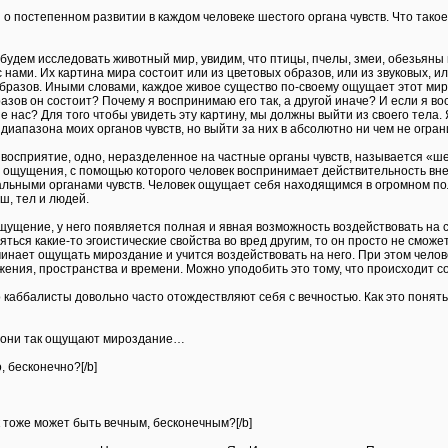
я о постепенном развитии в каждом человеке шестого органа чувств. Что тако
будем исследовать животный мир, увидим, что птицы, пчелы, змеи, обезьяны и
с нами. Их картина мира состоит или из цветовых образов, или из звуковых, 
бразов. Иными словами, каждое живое существо по-своему ощущает этот мир, н
азов он состоит? Почему я воспринимаю его так, а другой иначе? И если я во
е нас? Для того чтобы увидеть эту картину, мы должны выйти из своего тела. 
диапазона моих органов чувств, но выйти за них в абсолютно ни чем не огра
восприятие, одно, неразделенное на частные органы чувств, называется «шес
 ощущения, с помощью которого человек воспринимает действительность вне с
льными органами чувств. Человек ощущает себя находящимся в огромном по
ш, тел и людей.
ощущение, у него появляется полная и явная возможность воздействовать на с
ляться какие-то эгоистические свойства во вред другим, то он просто не смож
чинает ощущать мироздание и учится воздействовать на него. При этом челов
ения, пространства и времени. Можно уподобить это тому, что происходит с
о каббалисты довольно часто отождествляют себя с вечностью. Как это понят
то они так ощущают мироздание…
, бесконечно?[/b]
к тоже может быть вечным, бесконечным?[/b]