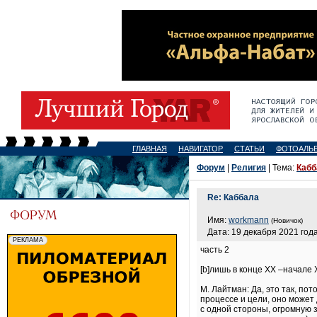
ГЛАВНАЯ
НАВИГАТОР
СТАТЬИ
ФОТОАЛЬ
Форум
|
Религия
| Тема:
Кабб
Re: Каббала
Имя:
workmann
(Новичок)
Дата: 19 декабря 2021 года
часть 2
[b]лишь в конце ХХ –начале
М. Лайтман: Да, это так, по
процессе и цели, оно может
с одной стороны, огромную з