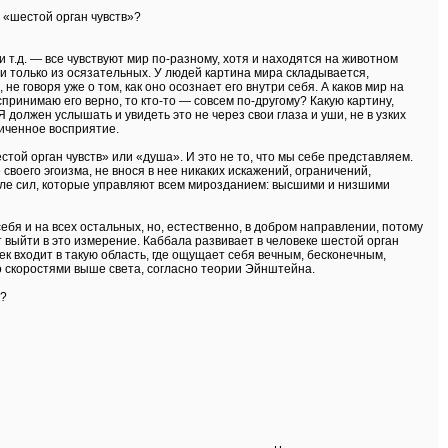
е «шестой орган чувств»?
 т.д. — все чувствуют мир по-разному, хотя и находятся на животном
или только из осязательных. У людей картина мира складывается,
е говоря уже о том, как оно осознает его внутри себя. А каков мир на
спринимаю его верно, то кто-то — совсем по-другому? Какую картину,
Я должен услышать и увидеть это не через свои глаза и уши, не в узких
ниченное восприятие.
той орган чувств» или «душа». И это не то, что мы себе представляем.
воего эгоизма, не внося в нее никаких искажений, ограничений,
ле сил, которые управляют всем мирозданием: высшими и низшими
ебя и на всех остальных, но, естественно, в добром направлении, потому
ет выйти в это измерение. Каббала развивает в человеке шестой орган
ек входит в такую область, где ощущает себя вечным, бесконечным,
о скоростями выше света, согласно теории Эйнштейна.
ь?