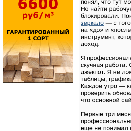
понял, что тут м
Но найти рабочу
блокировали. По
зеркало
— с того
на «до» и «после
инструмент, кот
доход.
Я профессиональ
скучная работа. 
джекпот. Я не ло
таблицы, график
Каждое утро — ка
проверить обновл
что основной сайт
Первые три месяц
профессиональны
еще не понимал 