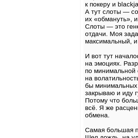
к покеру и black
А тут слоты — с
их «обмануть», и
Слоты — это ген
отдачи. Моя зада
максимальный, и
И вот тут начало
на эмоциях. Разр
по минимальной 
на волатильность
бы минимальных 
закрываю и иду г
Потому что боль
всё. Я же расце
обмена.
Самая большая п
Шел дождь, на ул