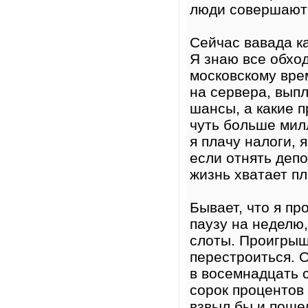
люди совершают
Сейчас вавада к
Я знаю все обход
московскому врем
на сервера, вып
шансы, а какие п
чуть больше милл
я плачу налоги, 
если отнять депо
жизнь хватает п
Бывает, что я пр
паузу на неделю
слоты. Проигрыш 
перестроиться. 
в восемнадцать 
сорок процентов
взвыл бы и пошел